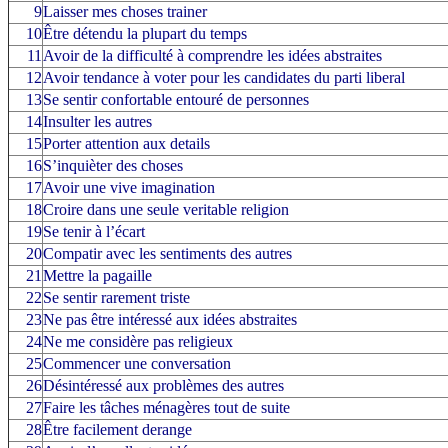
9
Laisser mes choses trainer
10
Être détendu la plupart du temps
11
Avoir de la difficulté à comprendre les idées abstraites
12
Avoir tendance à voter pour les candidates du parti liberal
13
Se sentir confortable entouré de personnes
14
Insulter les autres
15
Porter attention aux details
16
S’inquièter des choses
17
Avoir une vive imagination
18
Croire dans une seule veritable religion
19
Se tenir à l’écart
20
Compatir avec les sentiments des autres
21
Mettre la pagaille
22
Se sentir rarement triste
23
Ne pas être intéressé aux idées abstraites
24
Ne me considère pas religieux
25
Commencer une conversation
26
Désintéressé aux problèmes des autres
27
Faire les tâches ménagères tout de suite
28
Être facilement derange