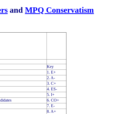
ers
and
MPQ Conservatism
Key
1. E+
2. A-
3. C+
4. ES-
5. I+
ndidates
6. CO+
7. E-
8. A+