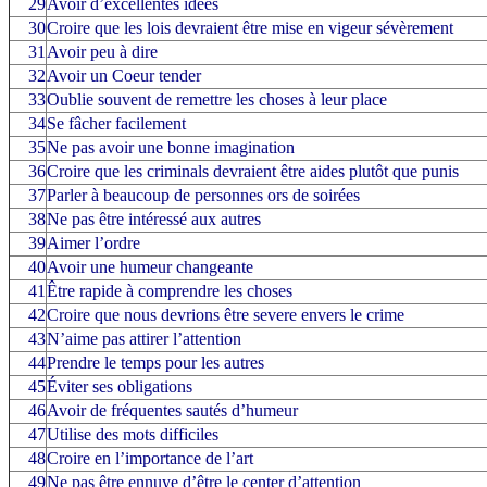
29
Avoir d’excellentes idées
30
Croire que les lois devraient être mise en vigeur sévèrement
31
Avoir peu à dire
32
Avoir un Coeur tender
33
Oublie souvent de remettre les choses à leur place
34
Se fâcher facilement
35
Ne pas avoir une bonne imagination
36
Croire que les criminals devraient être aides plutôt que punis
37
Parler à beaucoup de personnes ors de soirées
38
Ne pas être intéressé aux autres
39
Aimer l’ordre
40
Avoir une humeur changeante
41
Être rapide à comprendre les choses
42
Croire que nous devrions être severe envers le crime
43
N’aime pas attirer l’attention
44
Prendre le temps pour les autres
45
Éviter ses obligations
46
Avoir de fréquentes sautés d’humeur
47
Utilise des mots difficiles
48
Croire en l’importance de l’art
49
Ne pas être ennuye d’être le center d’attention