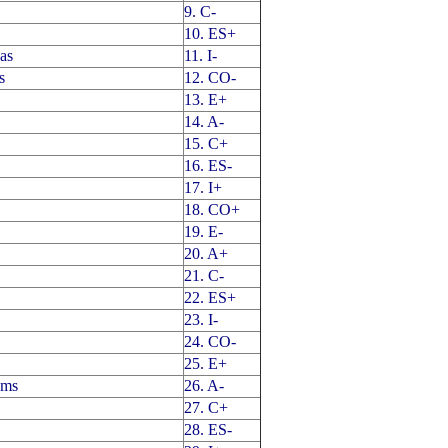
9. C-
10. ES+
eas
11. I-
s
12. CO-
13. E+
14. A-
15. C+
16. ES-
17. I+
18. CO+
19. E-
20. A+
21. C-
22. ES+
23. I-
24. CO-
25. E+
ems
26. A-
27. C+
28. ES-