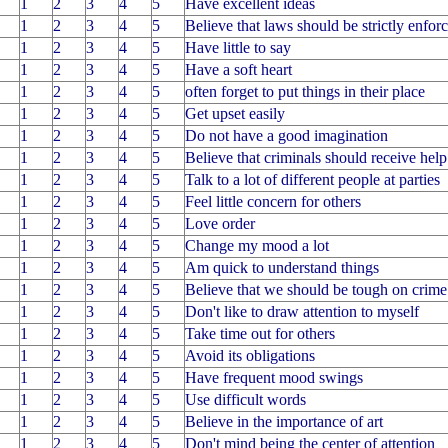
1
2
3
4
5
Have excellent ideas
1
2
3
4
5
Believe that laws should be strictly enfor
1
2
3
4
5
Have little to say
1
2
3
4
5
Have a soft heart
1
2
3
4
5
often forget to put things in their place
1
2
3
4
5
Get upset easily
1
2
3
4
5
Do not have a good imagination
1
2
3
4
5
Believe that criminals should receive hel
1
2
3
4
5
Talk to a lot of different people at parties
1
2
3
4
5
Feel little concern for others
1
2
3
4
5
Love order
1
2
3
4
5
Change my mood a lot
1
2
3
4
5
Am quick to understand things
1
2
3
4
5
Believe that we should be tough on crime
1
2
3
4
5
Don't like to draw attention to myself
1
2
3
4
5
Take time out for others
1
2
3
4
5
Avoid its obligations
1
2
3
4
5
Have frequent mood swings
1
2
3
4
5
Use difficult words
1
2
3
4
5
Believe in the importance of art
1
2
3
4
5
Don't mind being the center of attention