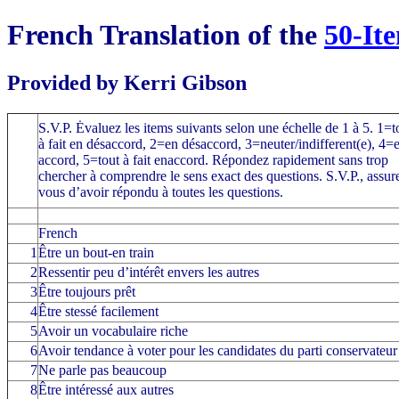
French Translation of the
50-It
Provided by Kerri Gibson
S.V.P. Ėvaluez les items suivants selon une échelle de 1 à 5. 1=t
à fait en désaccord, 2=en désaccord, 3=neuter/indifferent(e), 4=
accord, 5=tout à fait enaccord. Répondez rapidement sans trop
chercher à comprendre le sens exact des questions. S.V.P., assur
vous d’avoir répondu à toutes les questions.
French
1
Être un bout-en train
2
Ressentir peu d’intérêt envers les autres
3
Être toujours prêt
4
Être stessé facilement
5
Avoir un vocabulaire riche
6
Avoir tendance à voter pour les candidates du parti conservateur
7
Ne parle pas beaucoup
8
Être intéressé aux autres