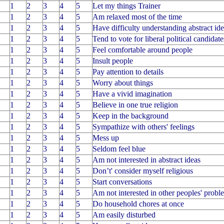
1
2
3
4
5
Let my things Trainer
1
2
3
4
5
Am relaxed most of the time
1
2
3
4
5
Have difficulty understanding abstract id
1
2
3
4
5
Tend to vote for liberal political candidate
1
2
3
4
5
Feel comfortable around people
1
2
3
4
5
Insult people
1
2
3
4
5
Pay attention to details
1
2
3
4
5
Worry about things
1
2
3
4
5
Have a vivid imagination
1
2
3
4
5
Believe in one true religion
1
2
3
4
5
Keep in the background
1
2
3
4
5
Sympathize with others' feelings
1
2
3
4
5
Mess up
1
2
3
4
5
Seldom feel blue
1
2
3
4
5
Am not interested in abstract ideas
1
2
3
4
5
Don’t' consider myself religious
1
2
3
4
5
Start conversations
1
2
3
4
5
Am not interested in other peoples' probl
1
2
3
4
5
Do household chores at once
1
2
3
4
5
Am easily disturbed