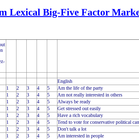
em Lexical Big-Five Factor Mark
out
en
ez-
English
1
2
3
4
5
Am the life of the party
1
2
3
4
5
Am not really interested in others
1
2
3
4
5
Always be ready
1
2
3
4
5
Get stressed out easily
1
2
3
4
5
Have a rich vocabulary
1
2
3
4
5
Tend to vote for conservative political ca
1
2
3
4
5
Don't talk a lot
1
2
3
4
5
Am interested in people