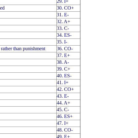
29. I+
ced
30. CO+
31. E-
32. A+
33. C-
34. ES-
35. I-
p rather than punishment
36. CO-
37. E+
38. A-
39. C+
40. ES-
41. I+
42. CO+
43. E-
44. A+
45. C-
46. ES+
47. I+
48. CO-
49. E+